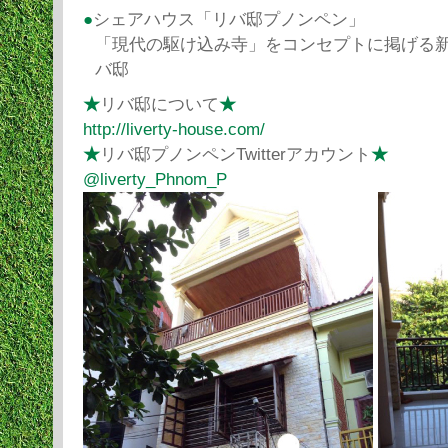
●
シェアハウス「リバ邸プノンペン」
「現代の駆け込み寺」をコンセプトに掲げる
バ邸
★
リバ邸について
★
http://liverty-house.com/
★
リバ邸プノンペンTwitterアカウント
★
@liverty_Phnom_P