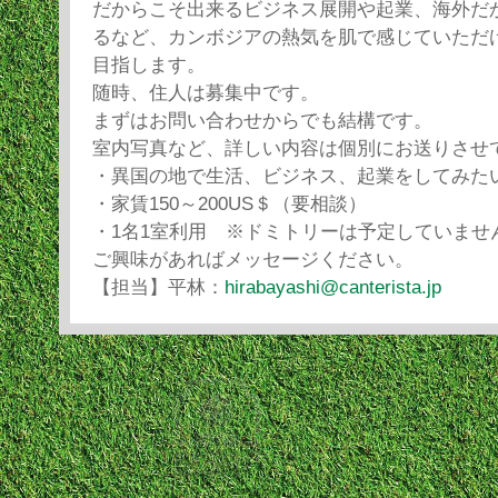
だからこそ出来るビジネス展開や起業、海外だ
るなど、カンボジアの熱気を肌で感じていただ
目指します。
随時、住人は募集中です。
まずはお問い合わせからでも結構です。
室内写真など、詳しい内容は個別にお送りさせ
・異国の地で生活、ビジネス、起業をしてみた
・家賃150～200US＄（要相談）
・1名1室利用 ※ドミトリーは予定していませ
ご興味があればメッセージください。
【担当】平林：
hirabayashi@canterista.jp